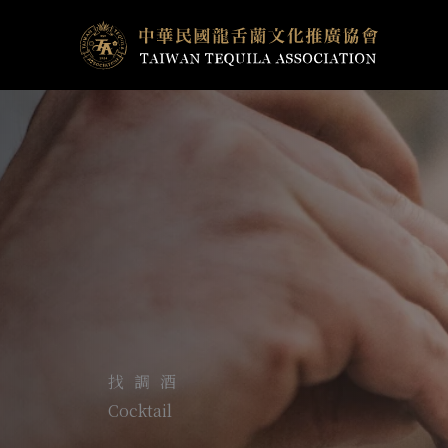
跳
至
主
要
內
容
找調酒
Cocktail