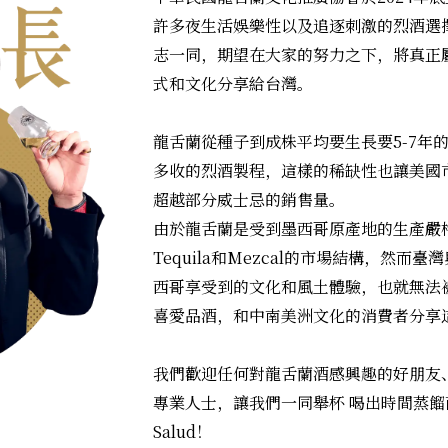
許多夜生活娛樂性以及追逐刺激的烈酒選
志一同，期望在大家的努力之下，將真正
式和文化分享給台灣。
龍舌蘭從種子到成株平均要生長要5-7年
多收的烈酒製程，這樣的稀缺性也讓美國
超越部分威士忌的銷售量。
由於龍舌蘭是受到墨西哥原產地的生產嚴
Tequila和Mezcal的市場結構，然
西哥享受到的文化和風土體驗，也就無法
喜愛品酒，和中南美洲文化的消費者分享
我們歡迎任何對龍舌蘭酒感興趣的好朋友
專業人士，讓我們一同舉杯 喝出時間蒸
Salud！