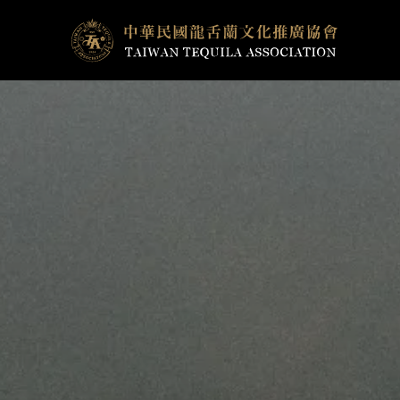
跳
至
主
要
內
容