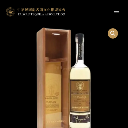
跳
至
Main
主
Men
要
內
容