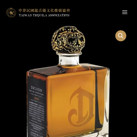
跳
至
Main
主
Men
要
內
容