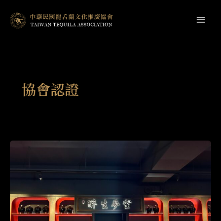
跳
至
Mai
主
Men
要
內
容
協會認證