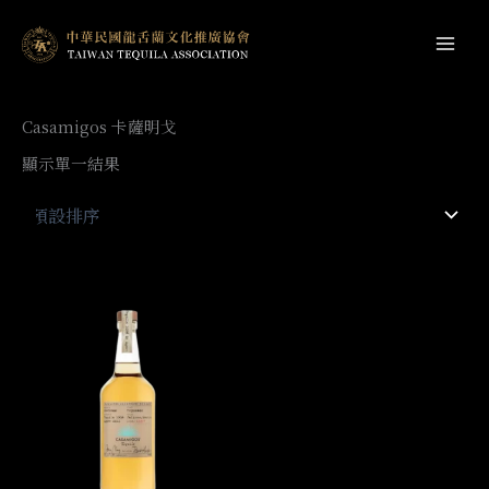
跳
至
Main
主
Men
要
Casamigos 卡薩明戈
內
容
顯示單一結果