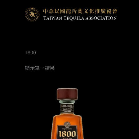
跳
至
主
要
內
容
1800
顯示單一結果